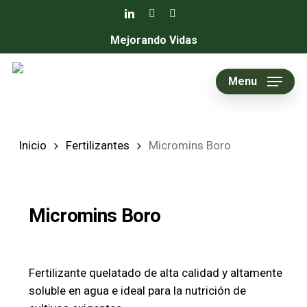
Skip
linkedin
youtube
instagram
to
Mejorando Vidas
main
content
Menu
Inicio
Fertilizantes
Micromins Boro
Micromins Boro
Fertilizante quelatado de alta calidad y altamente
soluble en agua e ideal para la nutrición de