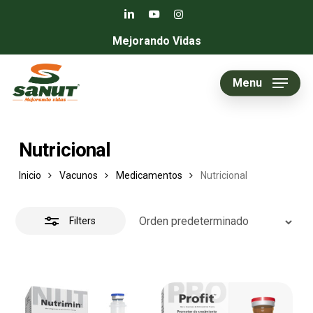
Skip
linkedin
youtube
instagram
to
Close
Mejorando Vidas
main
Filters
content
Menu
Nutricional
Inicio
Vacunos
Medicamentos
Nutricional
Filters